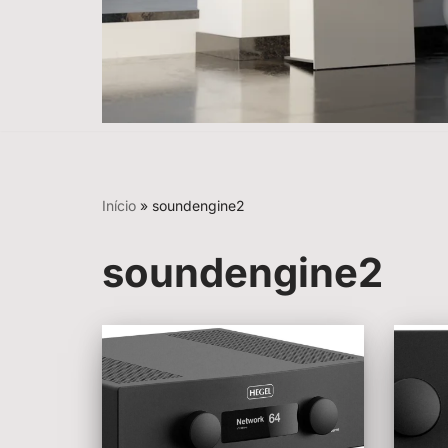
Início
»
soundengine2
soundengine2