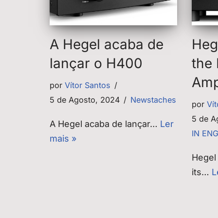
A Hegel acaba de
Heg
lançar o H400
the
Ampl
por
Vítor Santos
5 de Agosto, 2024
Newstaches
por
Ví
5 de A
A Hegel acaba de lançar…
Ler
IN EN
mais »
Hegel
its…
L