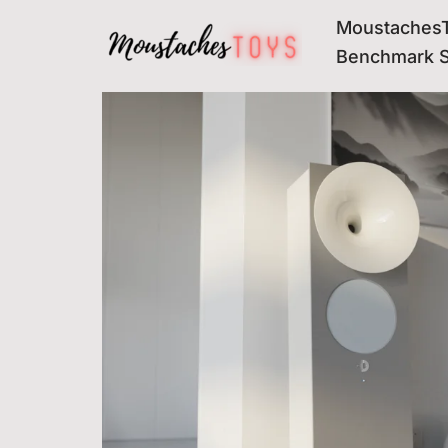
MoustachesT
Avançar
Benchmark 
para
o
conteúdo