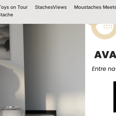
oys on Tour
StachesViews
Moustaches Meet
Stache