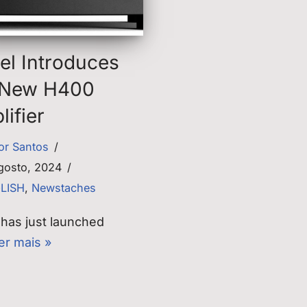
el Introduces
 New H400
ifier
tor Santos
gosto, 2024
GLISH
,
Newstaches
 has just launched
er mais »