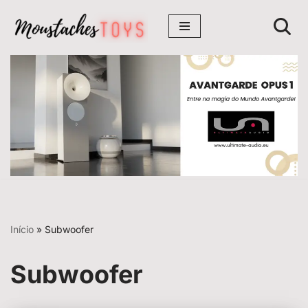
Avançar
para
o
conteúdo
Início
»
Subwoofer
Subwoofer