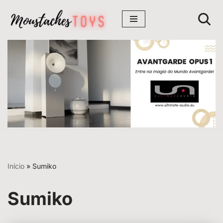
Avançar
para
o
conteúdo
Início
»
Sumiko
Sumiko