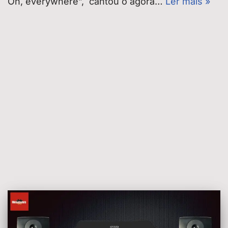
Oh, everywhere”, cantou o agora…
Ler mais »