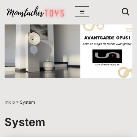
Avançar
para
o
conteúdo
Início
»
System
System