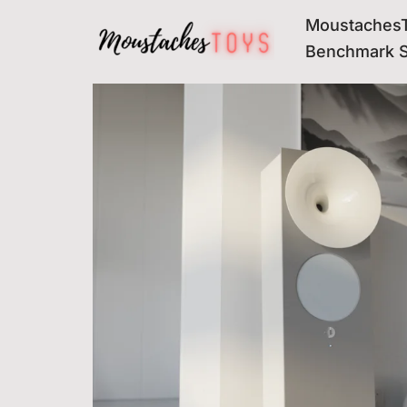
MoustachesT
Avançar
Benchmark 
para
o
conteúdo