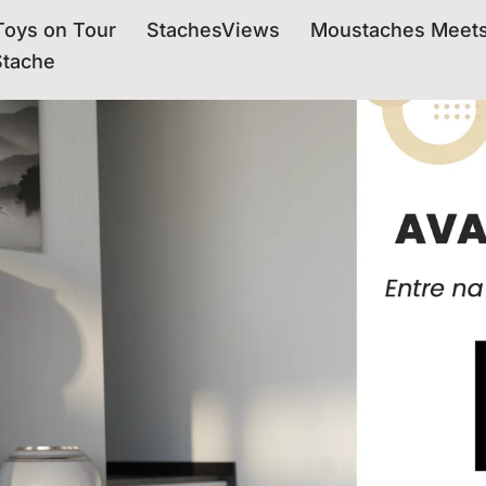
oys on Tour
StachesViews
Moustaches Meet
Stache