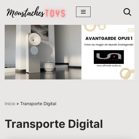
Avançar
para
o
conteúdo
Início
»
Transporte Digital
Transporte Digital