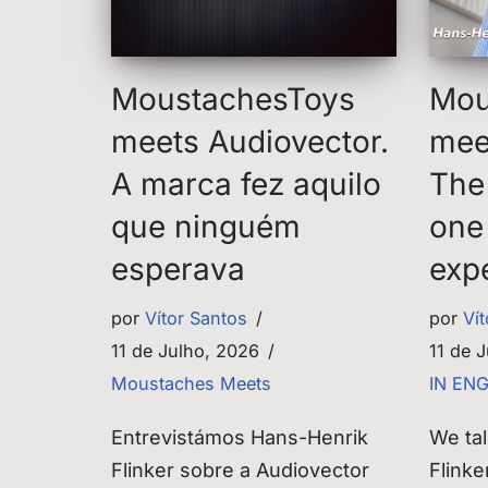
MoustachesToys
Mou
meets Audiovector.
mee
A marca fez aquilo
The
que ninguém
one
esperava
exp
por
Vítor Santos
por
Ví
11 de Julho, 2026
11 de 
Moustaches Meets
IN EN
Entrevistámos Hans-Henrik
We ta
Flinker sobre a Audiovector
Flinke