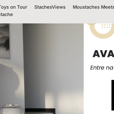
oys on Tour
StachesViews
Moustaches Meet
Stache