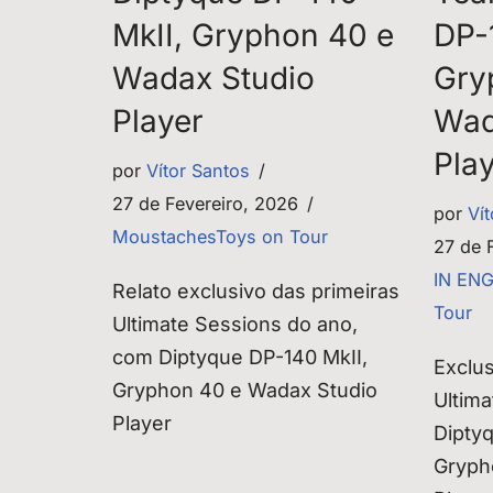
MkII, Gryphon 40 e
DP-
Wadax Studio
Gry
Player
Wad
Pla
por
Vítor Santos
27 de Fevereiro, 2026
por
Ví
MoustachesToys on Tour
27 de 
IN EN
Relato exclusivo das primeiras
Tour
Ultimate Sessions do ano,
com Diptyque DP-140 MkII,
Exclus
Gryphon 40 e Wadax Studio
Ultima
Player
Dipty
Gryph