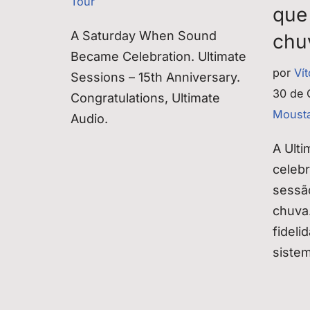
Tour
que
A Saturday When Sound
chu
Became Celebration. Ultimate
por
Ví
Sessions – 15th Anniversary.
30 de 
Congratulations, Ultimate
Mousta
Audio.
A Ulti
celeb
sessã
chuva.
fideli
siste