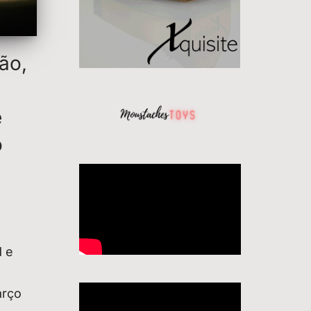
ão,
e
o
d e
arço