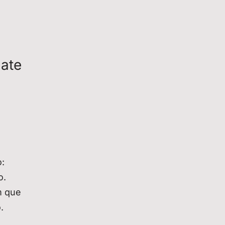
mate
o:
o.
m que
.