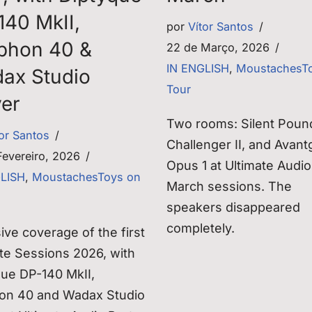
140 MkII,
por
Vítor Santos
phon 40 &
22 de Março, 2026
IN ENGLISH
,
MoustachesT
ax Studio
Tour
yer
Two rooms: Silent Poun
tor Santos
Challenger II, and Avan
Fevereiro, 2026
Opus 1 at Ultimate Audio
GLISH
,
MoustachesToys on
March sessions. The
speakers disappeared
completely.
ive coverage of the first
te Sessions 2026, with
que DP-140 MkII,
on 40 and Wadax Studio