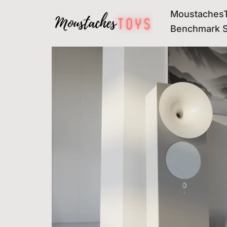
MoustachesT
Avançar
Benchmark 
para
o
conteúdo