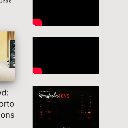
lunas
a
wd:
orto
ions