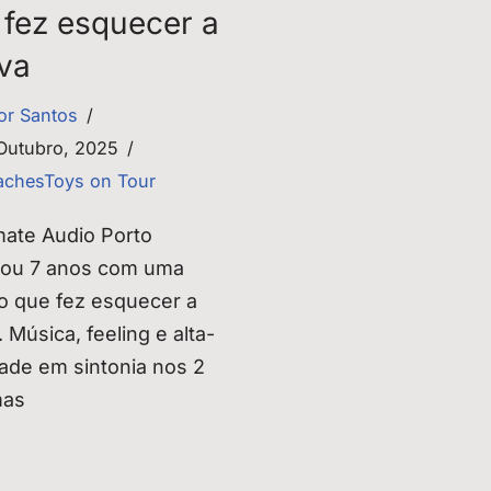
 fez esquecer a
va
tor Santos
Outubro, 2025
chesToys on Tour
mate Audio Porto
rou 7 anos com uma
o que fez esquecer a
 Música, feeling e alta-
dade em sintonia nos 2
mas