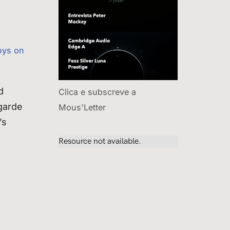
oys on
d
Clica e subscreve a
tgarde
Mous'Letter
’s