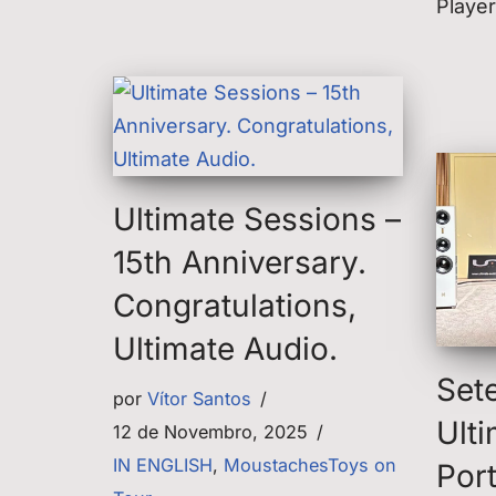
Player
Ultimate Sessions –
15th Anniversary.
Congratulations,
Ultimate Audio.
Set
por
Vítor Santos
Ult
12 de Novembro, 2025
IN ENGLISH
,
MoustachesToys on
Por