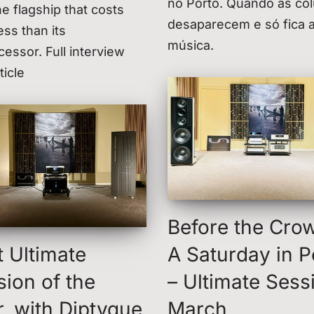
no Porto. Quando as co
he flagship that costs
desaparecem e só fica 
ss than its
música.
essor. Full interview
ticle
Before the Cro
t Ultimate
A Saturday in P
sion of the
– Ultimate Sess
r, with Diptyque
March