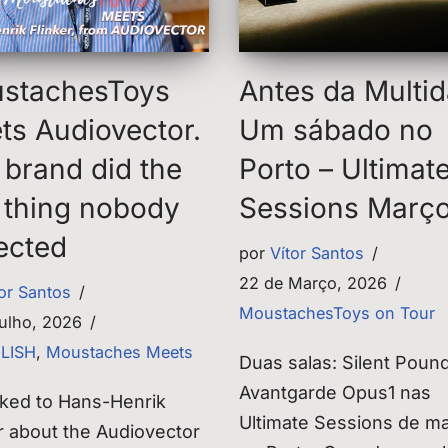
stachesToys
Antes da Multid
ts Audiovector.
Um sábado no
 brand did the
Porto – Ultimat
 thing nobody
Sessions Març
ected
por
Vítor Santos
22 de Março, 2026
tor Santos
MoustachesToys on Tour
Julho, 2026
GLISH
,
Moustaches Meets
Duas salas: Silent Poun
Avantgarde Opus1 nas
lked to Hans-Henrik
Ultimate Sessions de m
r about the Audiovector