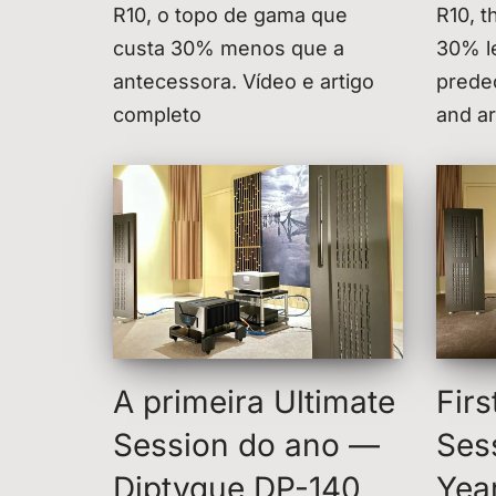
R10, o topo de gama que
R10, t
custa 30% menos que a
30% le
antecessora. Vídeo e artigo
predec
completo
and ar
A primeira Ultimate
Firs
Session do ano —
Ses
Diptyque DP-140
Yea