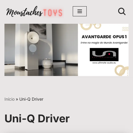
Avançar
para
o
conteúdo
Início
»
Uni-Q Driver
Uni-Q Driver