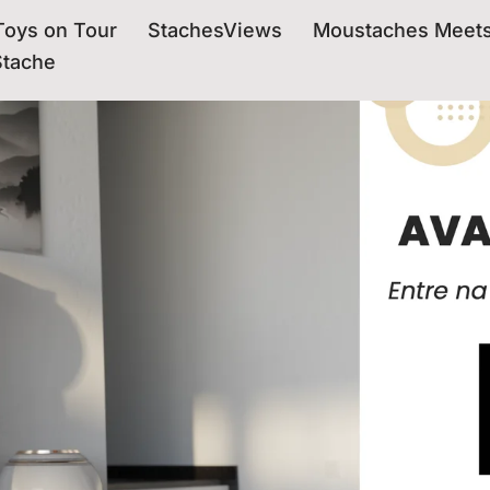
oys on Tour
StachesViews
Moustaches Meet
Stache