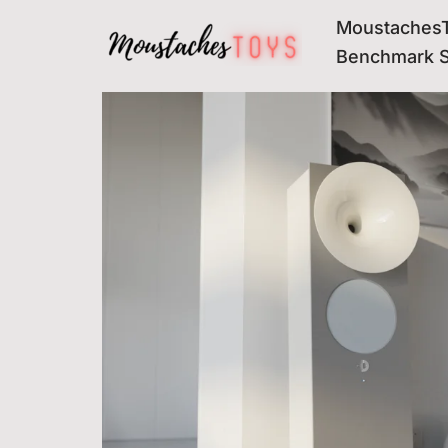
MoustachesT
Avançar
Benchmark 
para
o
conteúdo