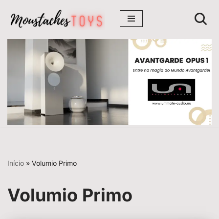
Avançar
para
o
conteúdo
Início
»
Volumio Primo
Volumio Primo