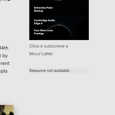
Clica e subscreve a
14th
Mous'Letter
t by
erent
epts