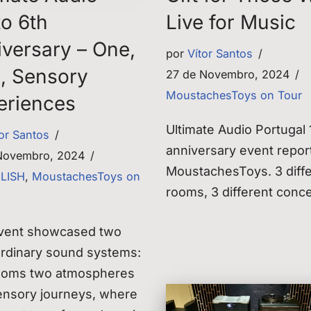
to 6th
Live for Music
iversary – One,
por
Vítor Santos
, Sensory
27 de Novembro, 2024
MoustachesToys on Tour
eriences
Ultimate Audio Portugal 
tor Santos
anniversary event repor
Novembro, 2024
MoustachesToys. 3 diff
GLISH
,
MoustachesToys on
rooms, 3 different conc
vent showcased two
ordinary sound systems:
ooms two atmospheres
ensory journeys, where