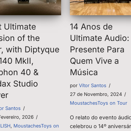
t Ultimate
14 Anos de
sion of the
Ultimate Audio
r, with Diptyque
Presente Para
140 MkII,
Quem Vive a
phon 40 &
Música
ax Studio
por
Vítor Santos
yer
27 de Novembro, 2024
MoustachesToys on Tour
tor Santos
Fevereiro, 2026
O relato do evento áudi
GLISH
,
MoustachesToys on
celebrou o 14º aniversár