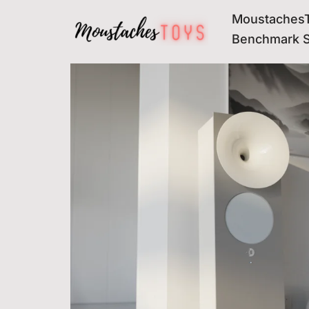
MoustachesT
Avançar
Benchmark 
para
o
conteúdo