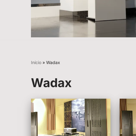
Início
»
Wadax
Wadax