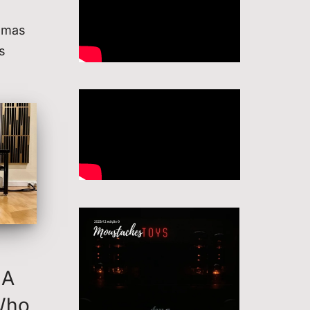
emas
s
 A
 Who