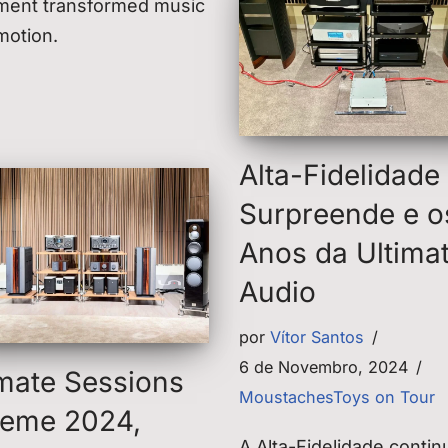
ment transformed music
motion.
Alta-Fidelidade
Surpreende e o
Anos da Ultima
Audio
por
Vítor Santos
6 de Novembro, 2024
imate Sessions
MoustachesToys on Tour
reme 2024,
A Alta-Fidelidade contin