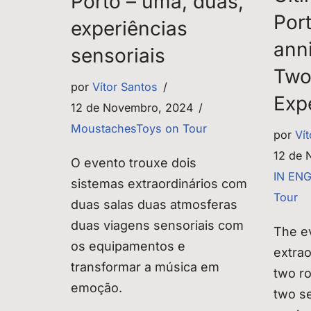
Porto – uma, duas,
Por
experiências
ann
sensoriais
Two
por
Vítor Santos
Exp
12 de Novembro, 2024
MoustachesToys on Tour
por
Ví
12 de 
O evento trouxe dois
IN EN
sistemas extraordinários com
Tour
duas salas duas atmosferas
duas viagens sensoriais com
The e
os equipamentos e
extra
transformar a música em
two r
emoção.
two s