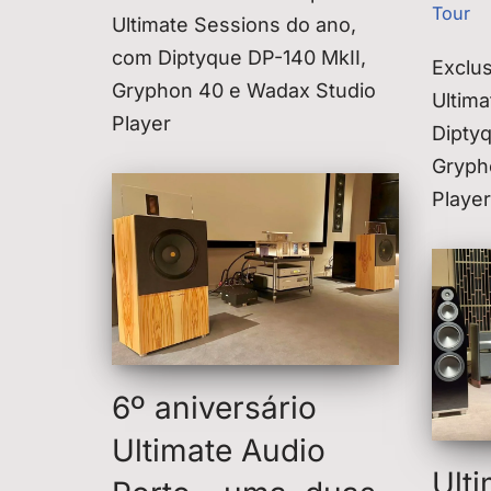
Tour
Ultimate Sessions do ano,
com Diptyque DP-140 MkII,
Exclus
Gryphon 40 e Wadax Studio
Ultima
Player
Dipty
Gryph
Player
6º aniversário
Ultimate Audio
Ult