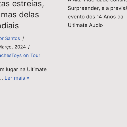
as estreias,
Surpreender, e a previs
umas delas
evento dos 14 Anos da
diais
Ultimate Audio
tor Santos
Março, 2024
chesToys on Tour
m lugar na Ultimate
o…
Ler mais »