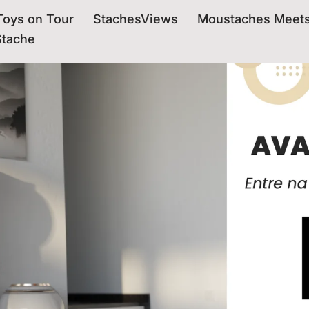
oys on Tour
StachesViews
Moustaches Meet
Stache