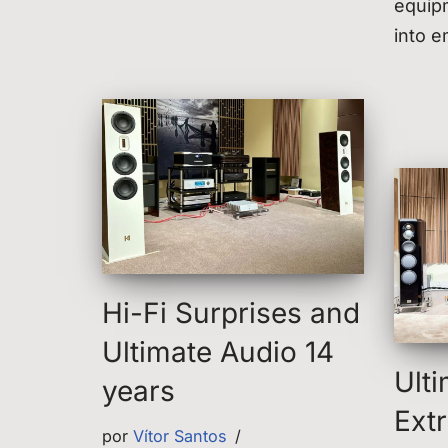
equip
into e
Hi-Fi Surprises and
Ultimate Audio 14
Ult
years
Ext
por
Vítor Santos