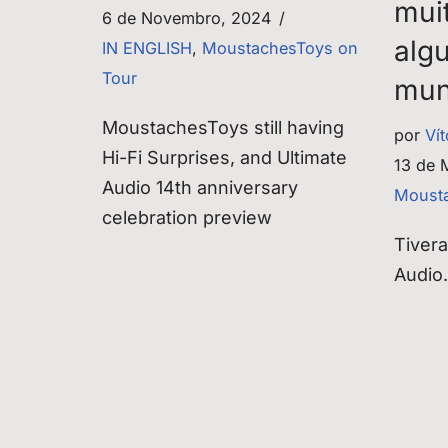
muit
6 de Novembro, 2024
alg
IN ENGLISH
,
MoustachesToys on
Tour
mun
MoustachesToys still having
por
Ví
Hi-Fi Surprises, and Ultimate
13 de 
Audio 14th anniversary
Mousta
celebration preview
Tivera
Audi