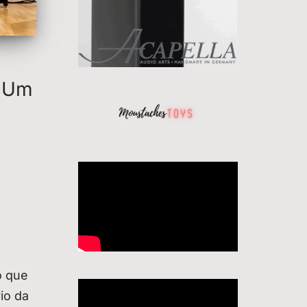
: Um
o que
io da