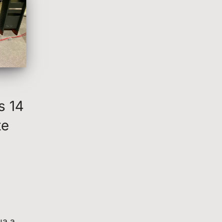
s 14
te
ua a