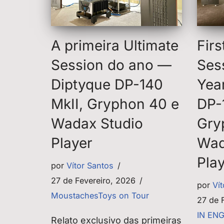
A primeira Ultimate
Firs
Session do ano —
Ses
Diptyque DP-140
Yea
MkII, Gryphon 40 e
DP-
Wadax Studio
Gry
Player
Wad
Pla
por
Vítor Santos
27 de Fevereiro, 2026
por
Ví
MoustachesToys on Tour
27 de 
IN EN
Relato exclusivo das primeiras