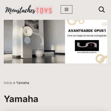
Avançar
para
o
conteúdo
Início
»
Yamaha
Yamaha