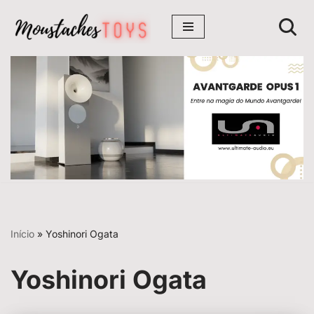
Avançar
para
o
conteúdo
Início
»
Yoshinori Ogata
Yoshinori Ogata