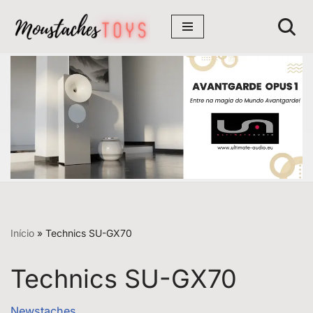
Avançar
para
o
conteúdo
Início
»
Technics SU-GX70
Technics SU-GX70
Newstaches