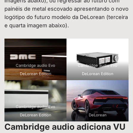
imagens abaixo), ou regressar ao futuro com
painéis de metal escovado apresentando o novo
logótipo do futuro modelo da DeLorean (terceira
e quarta imagem abaixo).
Cambridge audio Evo
Cambridge audio Evo
DeLorean Edition
DeLorean Edition
Cambridge audio Evo
DeLorean Edition
DeLorean
Cambridge audio adiciona VU