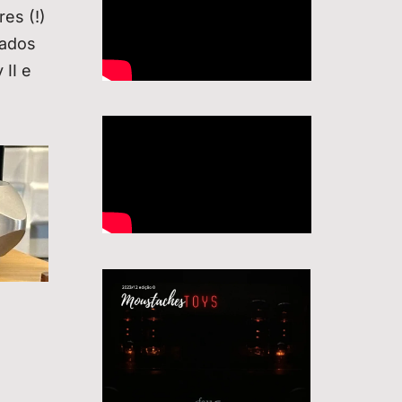
es (!)
sados
 II e