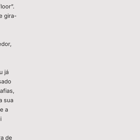
loor”.
 gira-
edor,
u já
isado
afias,
a sua
e a
i
ra de