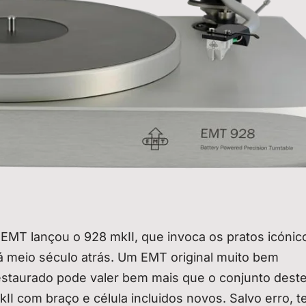
 EMT lançou o 928 mkII, que invoca os pratos icónic
á meio século atrás. Um EMT original muito bem
estaurado pode valer bem mais que o conjunto dest
kII com braço e célula incluidos novos. Salvo erro, te