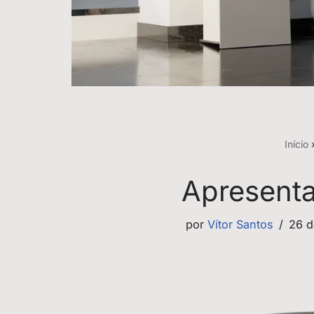
Início
Apresent
por
Vítor Santos
26 d