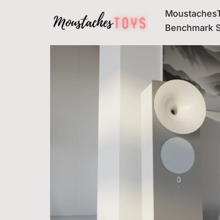
MoustachesT
Avançar
Benchmark 
para
o
conteúdo