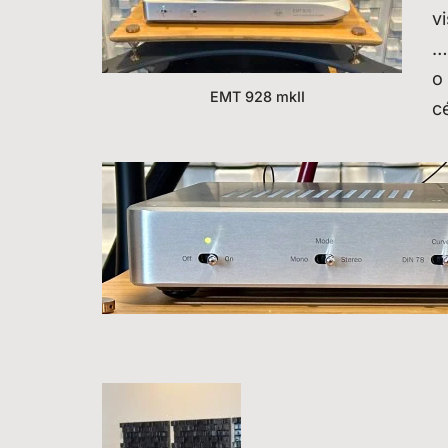
v
…
o
EMT 928 mkII
c