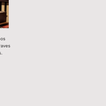
mos
raves
s.