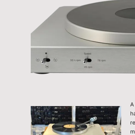
A
h
r
m