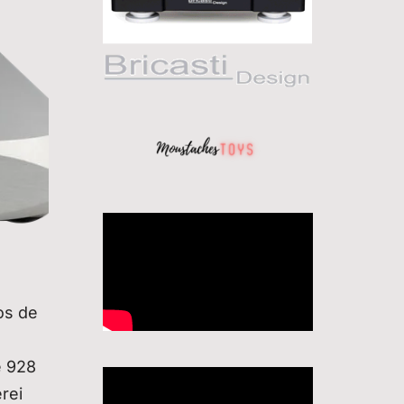
os de
e 928
rei