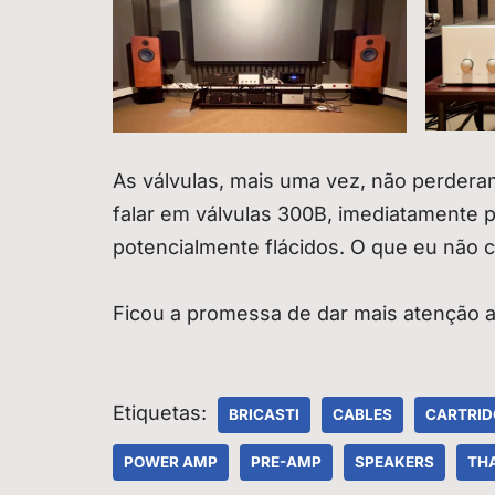
As válvulas, mais uma vez, não perder
falar em válvulas 300B, imediatament
potencialmente flácidos. O que eu não 
Ficou a promessa de dar mais atenção 
Etiquetas:
BRICASTI
CABLES
CARTRID
POWER AMP
PRE-AMP
SPEAKERS
TH