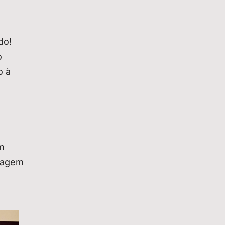
do!
o
o à
m
blagem