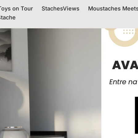
oys on Tour
StachesViews
Moustaches Meet
Stache