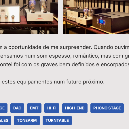
am a oportunidade de me surpreender. Quando ouvi
e pensamos num som espesso, romântico, mas com g
contei foi com os graves bem definidos e encorpado
a estes equipamentos num futuro próximo.
GE
DAC
EMT
HI-FI
HIGH-END
PHONO STAGE
ALES
TONEARM
TURNTABLE