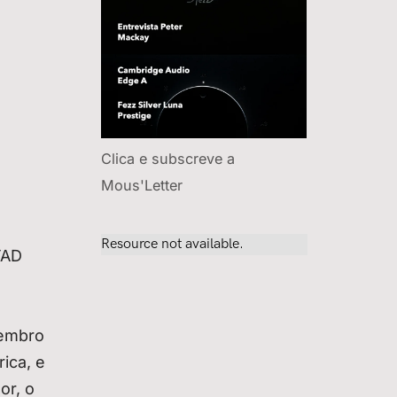
Clica e subscreve a
Mous'Letter
TAD
lembro
ica, e
or, o