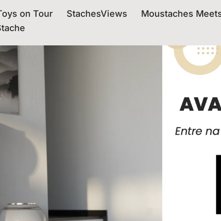
oys on Tour
StachesViews
Moustaches Meet
Stache