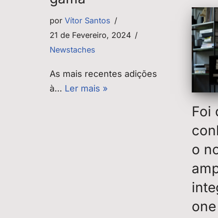
por
Vítor Santos
21 de Fevereiro, 2024
Newstaches
As mais recentes adições
à…
Ler mais »
Foi
con
o n
amp
inte
one