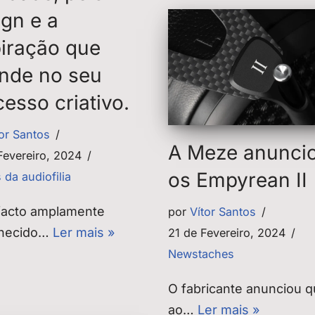
ign e a
piração que
unde no seu
esso criativo.
tor Santos
A Meze anunci
Fevereiro, 2024
os Empyrean II
 da audiofilia
facto amplamente
por
Vítor Santos
nhecido…
Ler mais »
21 de Fevereiro, 2024
Newstaches
O fabricante anunciou 
ao…
Ler mais »