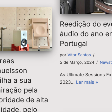
Reedição do ev
áudio do ano e
Portugal
por
Vítor Santos
reas
5 de Março, 2024
Newst
uelsson
As Ultimate Sessions E
ilha a sua
2023…
Ler mais »
iração pela
oridade de alta
lidade, pelo