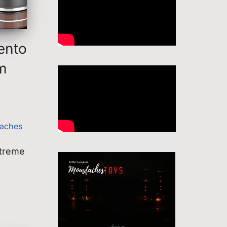
ento
m
aches
xtreme