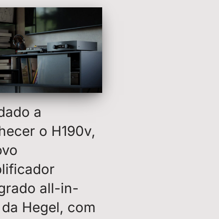
 dado a
hecer o H190v,
ovo
lificador
grado all-in-
 da Hegel, com