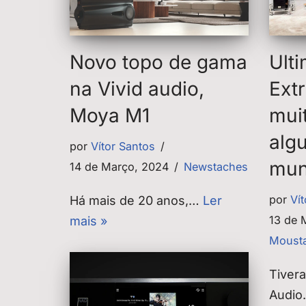
Novo topo de gama
Ult
na Vivid audio,
Ext
Moya M1
muit
alg
por
Vítor Santos
mun
14 de Março, 2024
Newstaches
por
Ví
Há mais de 20 anos,…
Ler
13 de 
mais »
Mousta
Tivera
Audi