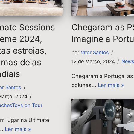
imate Sessions
Chegaram as P
reme 2024,
Imagine a Portu
as estreias,
por
Vítor Santos
umas delas
12 de Março, 2024
News
diais
Chegaram a Portugal as
colunas…
Ler mais »
tor Santos
Março, 2024
chesToys on Tour
m lugar na Ultimate
o…
Ler mais »