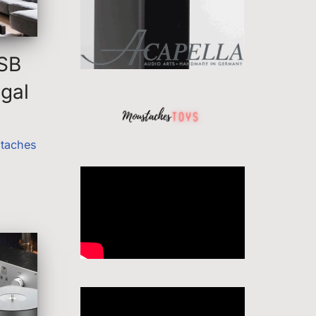
SB
gal
taches