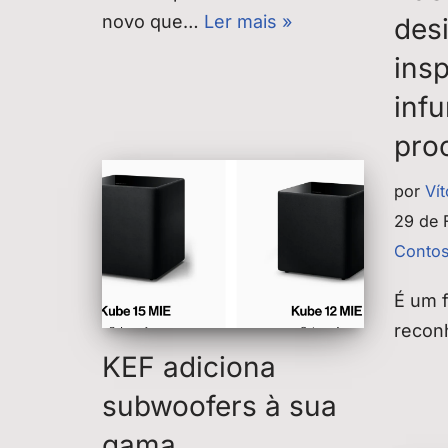
novo que…
Ler mais »
des
ins
inf
proc
por
Ví
29 de 
Contos
É um 
reco
KEF adiciona
subwoofers à sua
gama