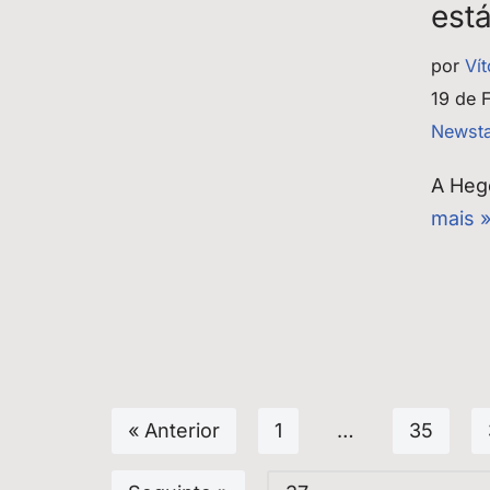
est
por
Ví
19 de 
Newst
A Heg
mais 
« Anterior
1
…
35