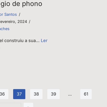
ágio de phono
tor Santos
Fevereiro, 2024
aches
el construiu a sua…
Ler
»
36
37
38
39
…
61