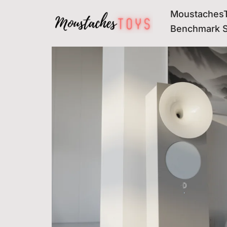
MoustachesT
Avançar
Benchmark 
para
o
conteúdo