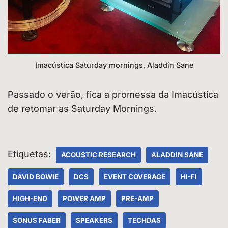
Imacústica Saturday mornings, Aladdin Sane
Passado o verão, fica a promessa da Imacústica
de retomar as Saturday Mornings.
Etiquetas:
ACOUSTIC RESEARCH
ALADDIN SANE
DAVID BOWIE
DCS
EVENT COVERAGE
HI-FI
HIGH-END
POWER AMP
PRE-AMP
SONUS FABER
SPEAKERS
TECHDAS