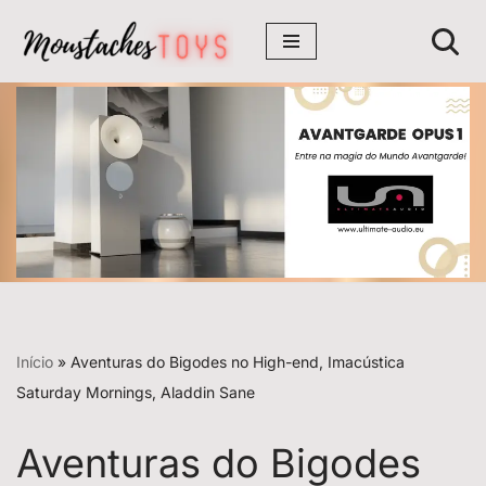
Avançar
para
o
conteúdo
Início
»
Aventuras do Bigodes no High-end, Imacústica
Saturday Mornings, Aladdin Sane
Aventuras do Bigodes