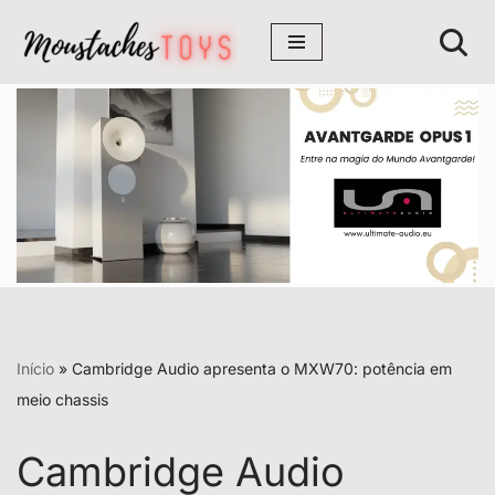
Avançar
para
o
conteúdo
Início
»
Cambridge Audio apresenta o MXW70: potência em
meio chassis
Cambridge Audio