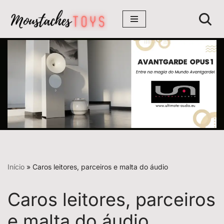
Avançar
para
o
conteúdo
Início
»
Caros leitores, parceiros e malta do áudio
Caros leitores, parceiros
e malta do áudio