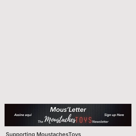
Supporting MoustachesToys