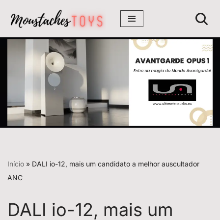
Avançar
para
o
conteúdo
Início
»
DALI io-12, mais um candidato a melhor auscultador
ANC
DALI io-12, mais um