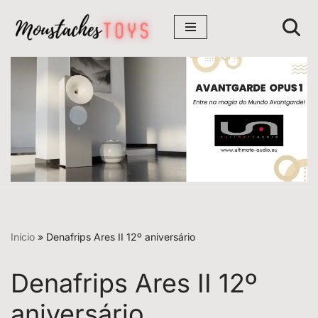
Avançar
para
o
conteúdo
Início
»
Denafrips Ares II 12º aniversário
Denafrips Ares II 12º
aniversário