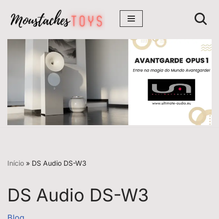
Avançar
para
o
conteúdo
Início
»
DS Audio DS-W3
DS Audio DS-W3
Blog