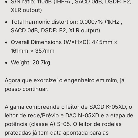
S/N ratio: 110dB (IHF-A , SACD 0dB, DSDF: F2,
XLR output)
Total harmonic distortion: 0.0007% (1kHz ,
SACD 0dB, DSDF: F2, XLR output)
Overall Dimensions (W×H×D): 445mm ×
161mm × 357mm
Weight: 20.7kg
Agora que exorcizei o engenheiro em mim, já
posso continuar.
A gama compreende o leitor de SACD K-05XD, o
leitor de rede/Prévio e DAC N-05XD e a etapa de
potência (classe A) S-05. O leitor de rodelas
prateadas já tem data apontada para as