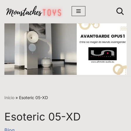
Avançar
para
o
conteúdo
Início
»
Esoteric 05-XD
Esoteric 05-XD
Blog