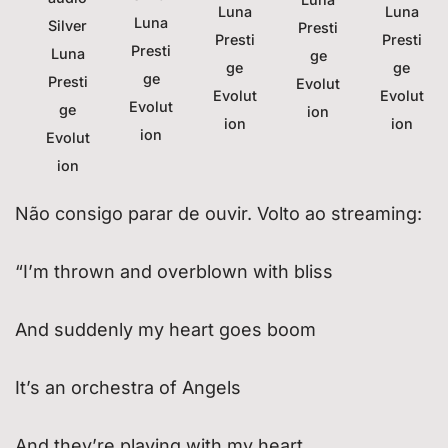
Luna
Luna
Luna
Silver
Presti
Presti
Presti
Presti
Luna
ge
ge
ge
ge
Presti
Evolut
Evolut
Evolut
Evolut
ge
ion
ion
ion
ion
Evolut
ion
Não consigo parar de ouvir. Volto ao streaming:
“I’m thrown and overblown with bliss
And suddenly my heart goes boom
It’s an orchestra of Angels
And they’re playing with my heart