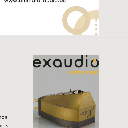
mos
emos