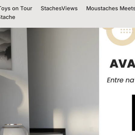
oys on Tour
StachesViews
Moustaches Meet
Stache