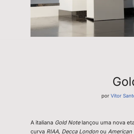
Gol
por
Vítor San
A italiana
Gold Note
lançou uma nova et
curva
RIAA
,
Decca London
ou
American 