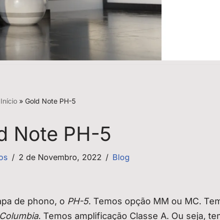
Início
»
Gold Note PH-5
d Note PH-5
tos
2 de Novembro, 2022
Blog
apa de phono, o
PH-5
. Temos opção MM ou MC. Te
Columbia
. Temos amplificação Classe A. Ou seja, t