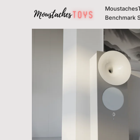
MoustachesT
Avançar
Benchmark 
para
o
conteúdo