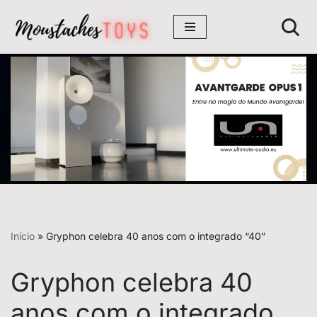
Avançar
para
o
conteúdo
Início
»
Gryphon celebra 40 anos com o integrado “40”
Gryphon celebra 40
anos com o integrado