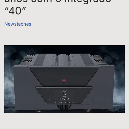
“40”
Newstaches