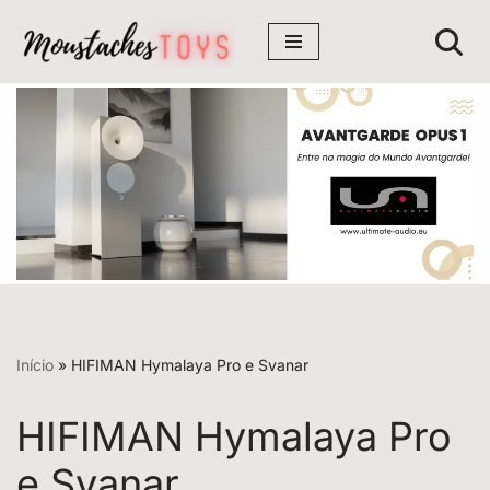
Avançar
para
o
conteúdo
Início
»
HIFIMAN Hymalaya Pro e Svanar
HIFIMAN Hymalaya Pro
e Svanar