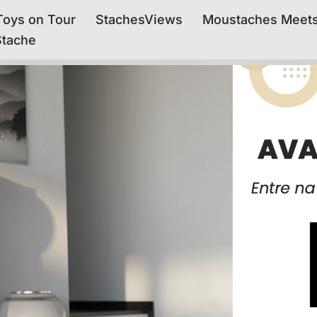
oys on Tour
StachesViews
Moustaches Meet
Stache