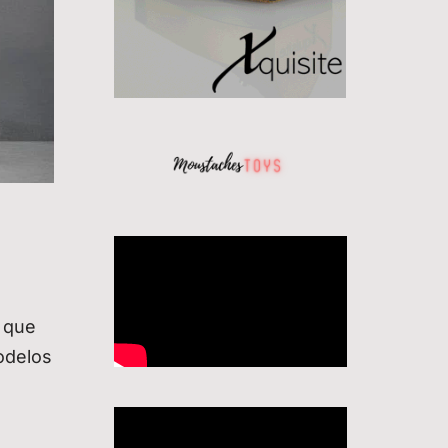
 que
odelos