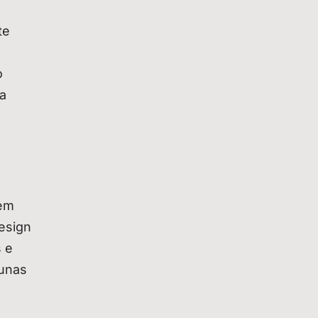
te
o
a
uem
esign
s e
lunas