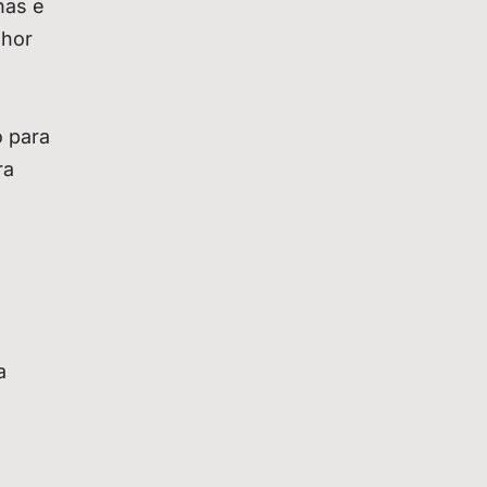
nas e
lhor
o para
ra
a