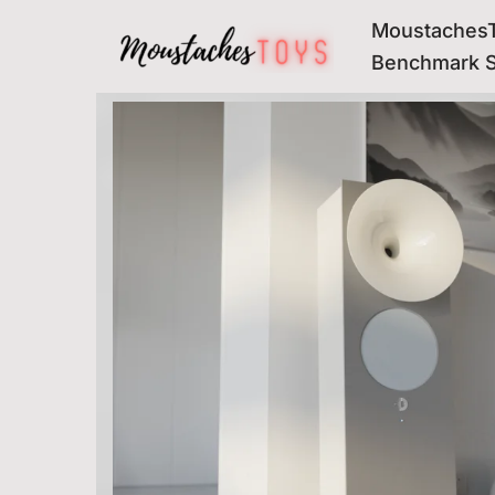
MoustachesT
Avançar
Benchmark 
para
o
conteúdo