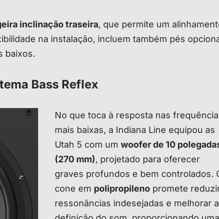
geira inclinação traseira
, que permite um alinhament
xibilidade na instalação, incluem também pés opcion
s baixos.
stema Bass Reflex
No que toca à resposta nas frequência
mais baixas, a Indiana Line equipou as
Utah 5 com um
woofer de 10 polegada
(270 mm)
, projetado para oferecer
graves profundos e bem controlados. 
cone em
polipropileno
promete reduzi
ressonâncias indesejadas e melhorar a
definição do som, proporcionando um