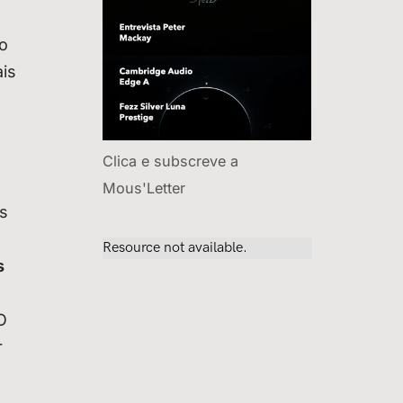
o
ais
Clica e subscreve a
Mous'Letter
s
s
O
r
a