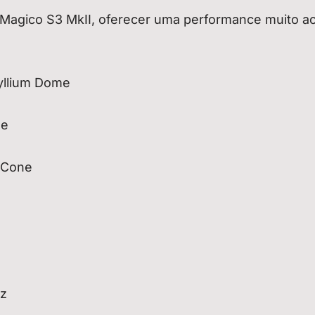
 Magico S3 MkII, oferecer uma performance muito a
yllium Dome
ne
 Cone
Hz