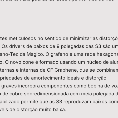
tes meticulosos no sentido de minimizar as distorç
 Os drivers de baixos de 9 polegadas das S3 são u
ano-Tec da Magico. O grafeno e uma rede hexagona
ação. O novo cone é formado usando um núcleo de alu
ternas e internas de CF Graphene, que se combina
opriedades de amortecimento ideais e distorção
e graves incorpora componentes como bobina de vo
pa de cobre sobredimensionada com meia polegada 
tabilizado permite que as S3 reproduzam baixos co
eis de distorção muito baixa.