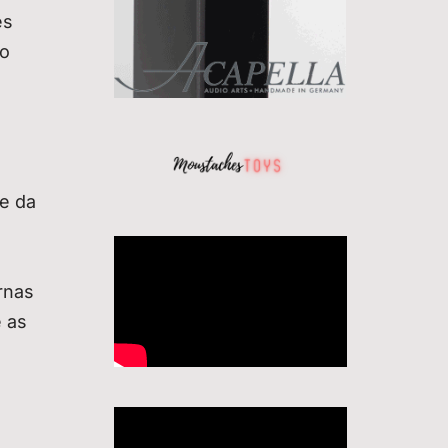
es
ro
de da
rnas
 as