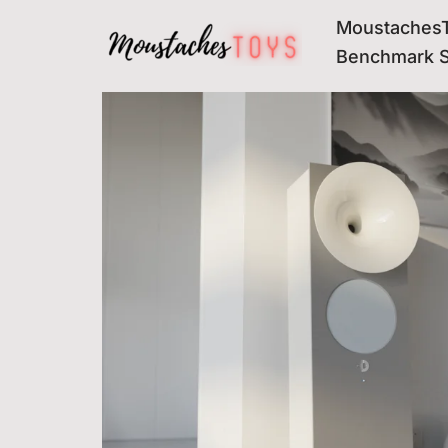
MoustachesT
Avançar
Benchmark 
para
o
conteúdo