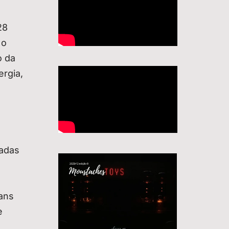
28
 o
o da
rgia,
madas
ans
e