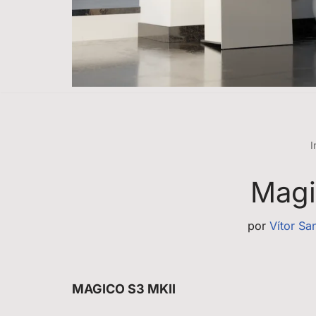
I
Magi
por
Vítor Sa
MAGICO S3 MKII