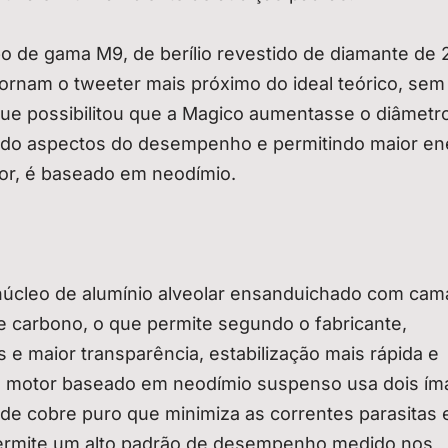
 de gama M9, de berílio revestido de diamante de 
 tornam o tweeter mais próximo do ideal teórico, sem
que possibilitou que a Magico aumentasse o diâmetr
do aspectos do desempenho e permitindo maior ene
or, é baseado em neodímio.
núcleo de alumínio alveolar ensanduichado com ca
de carbono, o que permite segundo o fabricante,
 e maior transparência, estabilização mais rápida e
O motor baseado em neodímio suspenso usa dois ím
e cobre puro que minimiza as correntes parasitas 
 permite um alto padrão de desempenho medido nos