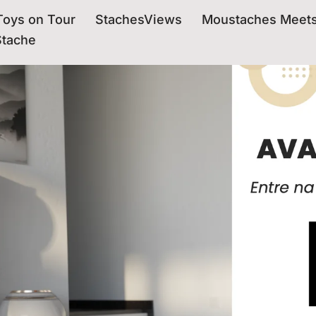
oys on Tour
StachesViews
Moustaches Meet
Stache