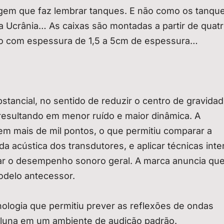
gem que faz lembrar tanques. E não como os tanqu
a Ucrânia… As caixas são montadas a partir de quat
do com espessura de 1,5 a 5cm de espessura…
tancial, no sentido de reduzir o centro de gravida
 resultando em menor ruído e maior dinâmica. A
 em mais de mil pontos, o que permitiu comparar a
a acústica dos transdutores, e aplicar técnicas inte
zar o desempenho sonoro geral. A marca anuncia que
odelo antecessor.
ologia que permitiu prever as reflexões de ondas
oluna em um ambiente de audição padrão.