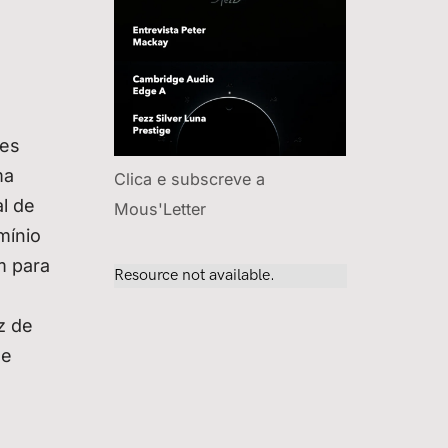
ões
ma
Clica e subscreve a
l de
Mous'Letter
mínio
m para
z de
de
m