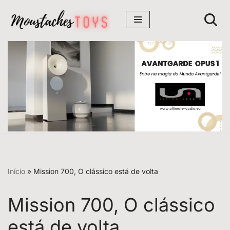
Avançar
para
o
conteúdo
Início
»
Mission 700, O clássico está de volta
Mission 700, O clássico
está de volta