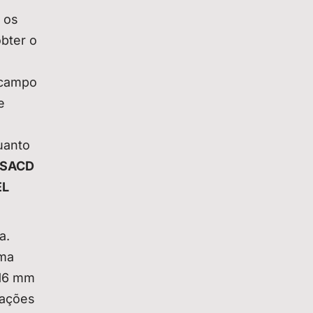
 os
bter o
o campo
e
uanto
SACD
L
a.
uma
 16 mm
rações