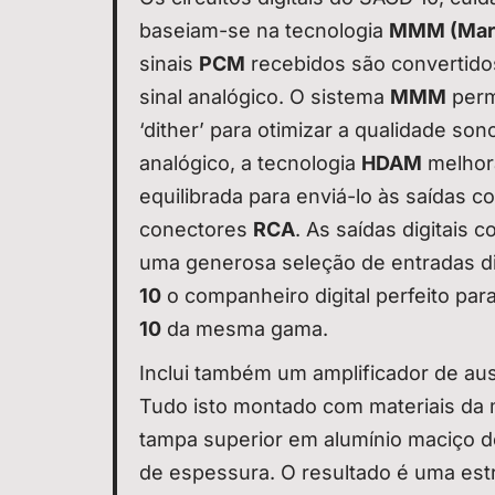
baseiam-se na tecnologia
MMM (Mara
sinais
PCM
recebidos são convertid
sinal analógico. O sistema
MMM
permi
‘dither’ para otimizar a qualidade so
analógico, a tecnologia
HDAM
melhora
equilibrada para enviá-lo às saídas 
conectores
RCA
. As saídas digitais
uma generosa seleção de entradas digi
10
o companheiro digital perfeito par
10
da mesma gama.
Inclui também um amplificador de aus
Tudo isto montado com materiais da 
tampa superior em alumínio maciço 
de espessura. O resultado é uma estru