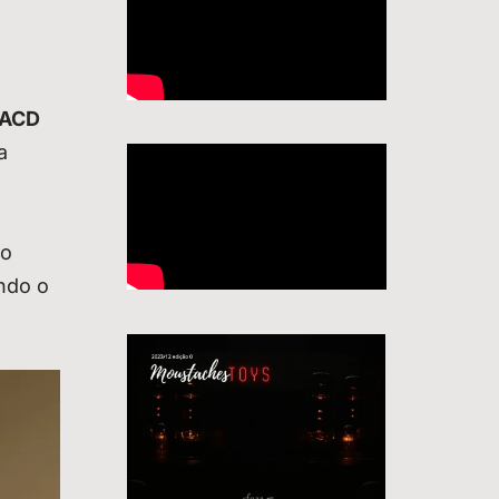
ACD
a
ao
ndo o