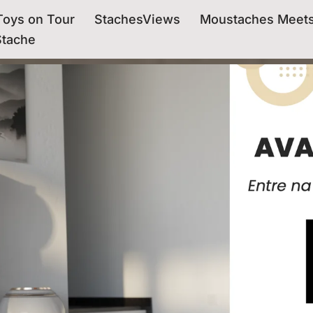
oys on Tour
StachesViews
Moustaches Meet
Stache