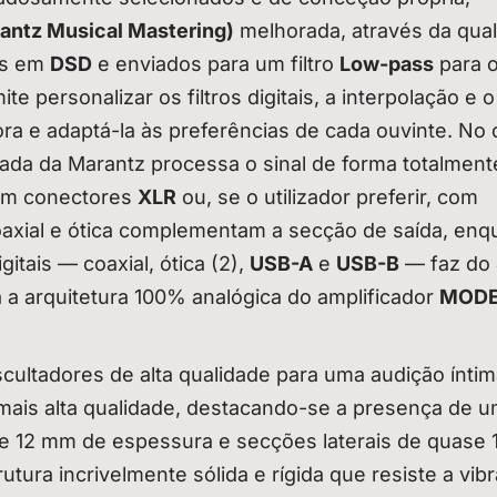
ntz Musical Mastering)
melhorada, através da qual
os em
DSD
e enviados para um filtro
Low-pass
para o
te personalizar os filtros digitais, a interpolação e o
nora e adaptá-la às preferências de cada ouvinte. N
da da Marantz processa o sinal de forma totalment
com conectores
XLR
ou, se o utilizador preferir, com
 coaxial e ótica complementam a secção de saída, enq
tais — coaxial, ótica (2),
USB-A
e
USB-B
— faz do
a a arquitetura 100% analógica do amplificador
MODE
cultadores de alta qualidade para uma audição íntim
mais alta qualidade, destacando-se a presença de 
de 12 mm de espessura e secções laterais de quase
tura incrivelmente sólida e rígida que resiste a vib