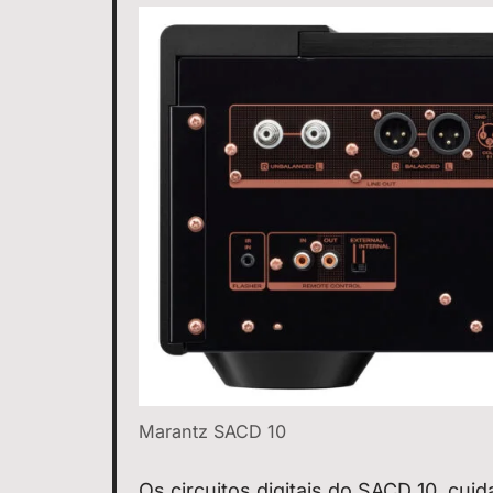
Marantz SACD 10
Os circuitos digitais do SACD 10, cu