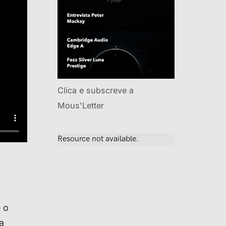
Clica e subscreve a
Mous'Letter
 o
a