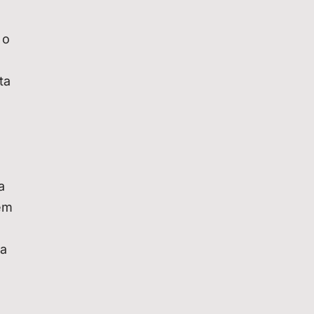
 o
ta
a
em
ra
s