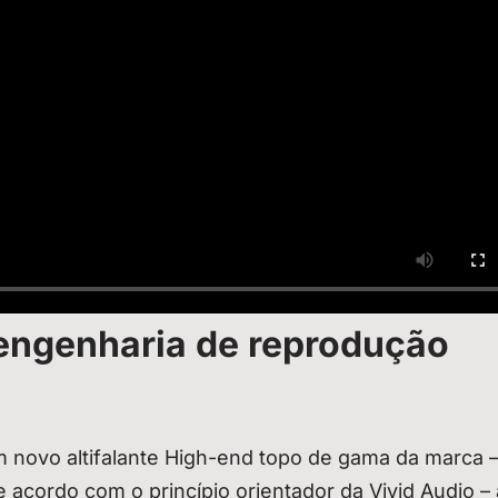
engenharia de reprodução
m novo altifalante High-end topo de gama da marca –
acordo com o princípio orientador da Vivid Audio – 