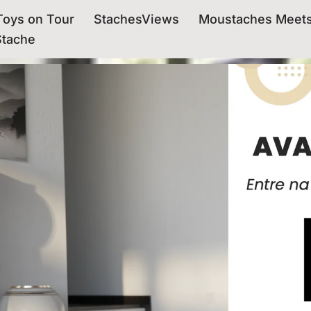
oys on Tour
StachesViews
Moustaches Meet
Stache