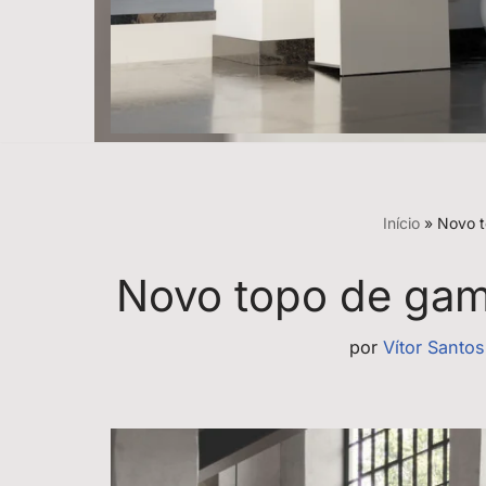
Início
»
Novo t
Novo topo de gam
por
Vítor Santos