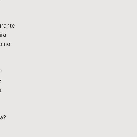
urante
ara
o no
r
e
e
ta?