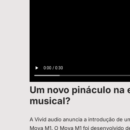
Um novo pináculo na 
musical?
A Vivid audio anuncia a introdução de u
Moya M1. O Moya M1 foi desenvolvido de 