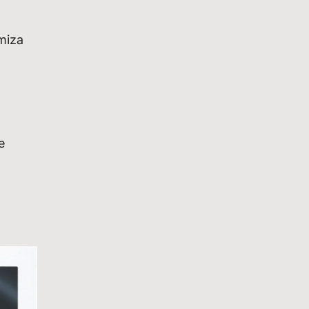
miza
e