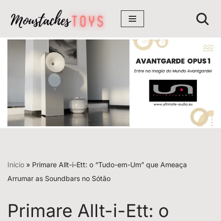
Avançar
para
o
conteúdo
Início
»
Primare Allt-i-Ett: o “Tudo-em-Um” que Ameaça
Arrumar as Soundbars no Sótão
Primare Allt-i-Ett: o