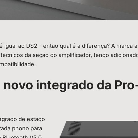
é igual ao DS2 – então qual é a diferença? A marca a
técnicos da seção do amplificador, tendo adicionad
patibilidade.
 novo integrado da Pro
tegrado de estado
trada phono para
 Bluetooth V5.0