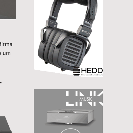
firma
o um
-