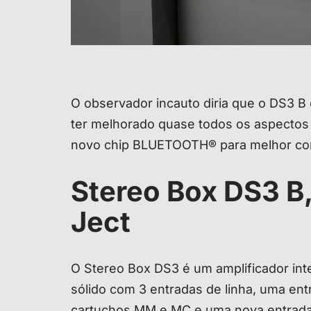
O observador incauto diria que o DS3 B 
ter melhorado quase todos os aspectos 
novo chip BLUETOOTH® para melhor com
Stereo Box DS3 B,
Ject
O Stereo Box DS3 é um amplificador in
sólido com 3 entradas de linha, uma en
cartuchos MM e MC e uma nova entrada