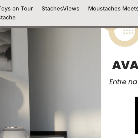
oys on Tour
StachesViews
Moustaches Meet
Stache