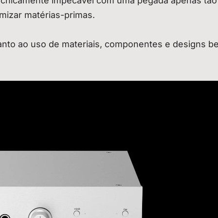
ecnicamente impecável com uma pegada apenas tão
mizar matérias-primas.
uanto ao uso de materiais, componentes e designs b