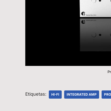
P
Etiquetas:
HI-FI
INTEGRATED AMP
PRO