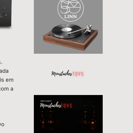
.
zada
eis em
com a
vo