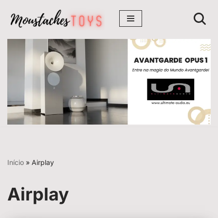
Avançar
para
o
conteúdo
Início
»
Airplay
Airplay