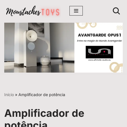
Avançar
para
o
conteúdo
Início
»
Amplificador de potência
Amplificador de
potência