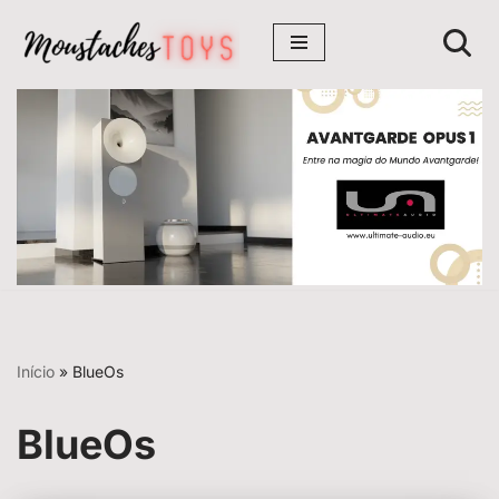
Avançar
para
o
conteúdo
Início
»
BlueOs
BlueOs