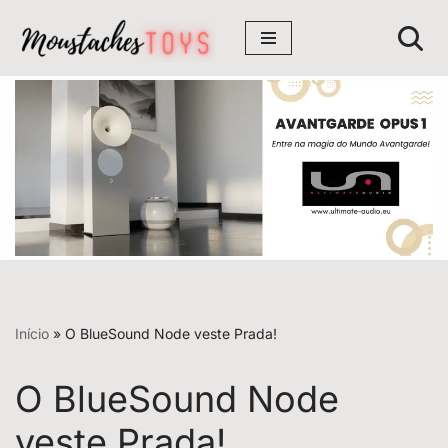
Avançar
para
o
conteúdo
Início
»
O BlueSound Node veste Prada!
O BlueSound Node
veste Prada!