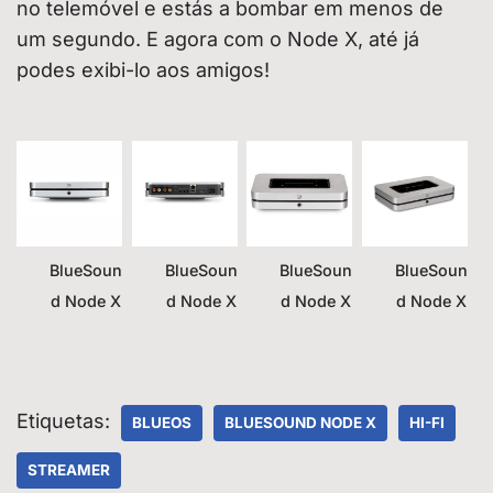
no telemóvel e estás a bombar em menos de
um segundo. E agora com o Node X, até já
podes exibi-lo aos amigos!
BlueSoun
BlueSoun
BlueSoun
BlueSoun
d Node X
d Node X
d Node X
d Node X
Etiquetas:
BLUEOS
BLUESOUND NODE X
HI-FI
STREAMER