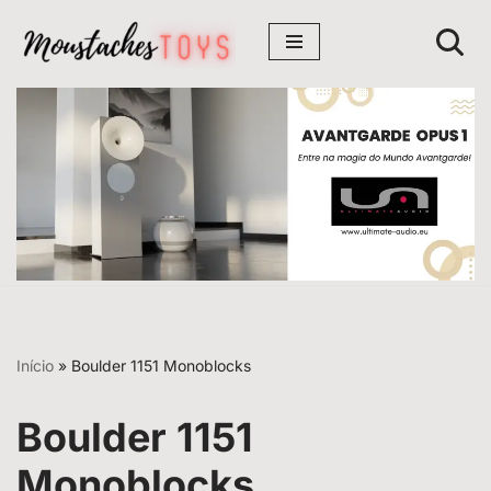
Avançar
para
o
conteúdo
Início
»
Boulder 1151 Monoblocks
Boulder 1151
Monoblocks