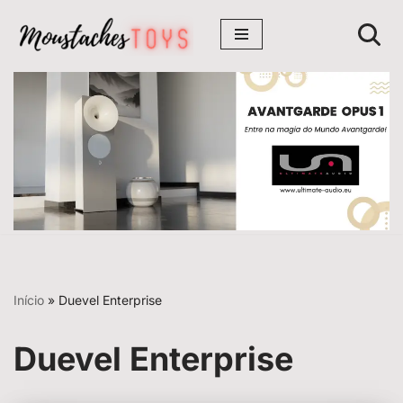
Avançar
para
o
conteúdo
Início
»
Duevel Enterprise
Duevel Enterprise