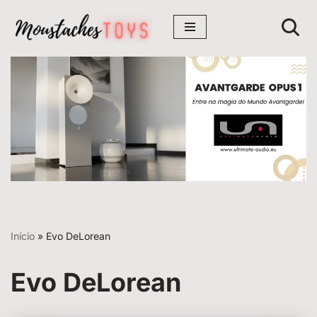
Avançar
para
o
conteúdo
Início
»
Evo DeLorean
Evo DeLorean