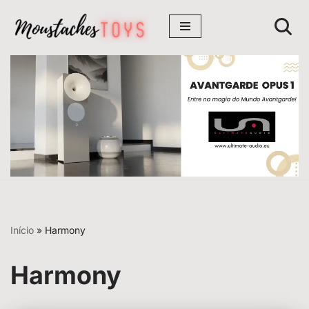
Avançar
para
o
conteúdo
Início
»
Harmony
Harmony