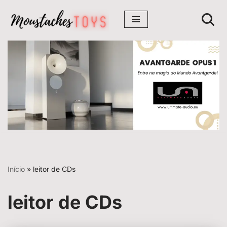
Avançar
para
o
conteúdo
Início
»
leitor de CDs
leitor de CDs