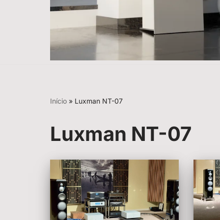
Início
»
Luxman NT-07
Luxman NT-07