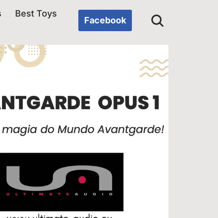
s
Best Toys
Facebook