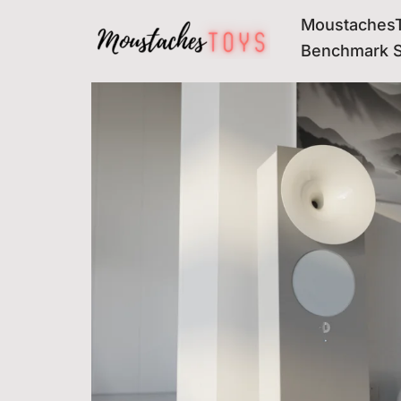
MoustachesT
Avançar
Benchmark 
para
o
conteúdo