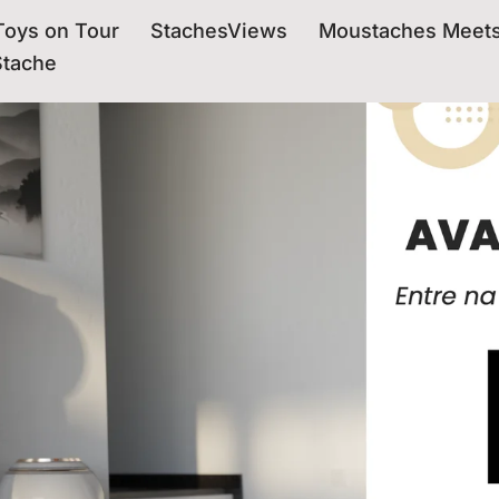
oys on Tour
StachesViews
Moustaches Meet
Stache