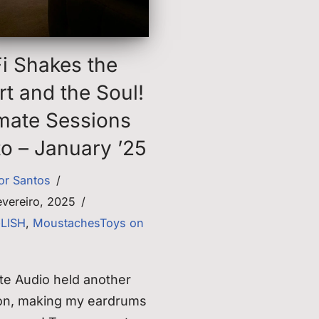
Fi Shakes the
rt and the Soul!
imate Sessions
to – January ’25
tor Santos
evereiro, 2025
GLISH
,
MoustachesToys on
te Audio held another
on, making my eardrums