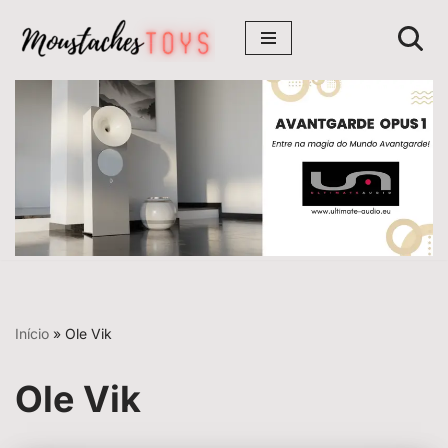
Avançar
para
o
conteúdo
Início
»
Ole Vik
Ole Vik