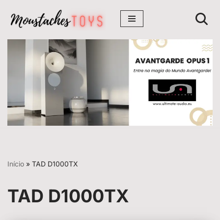
Avançar
para
o
conteúdo
Início
»
TAD D1000TX
TAD D1000TX