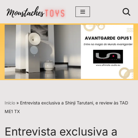
Avançar
para
o
conteúdo
Início
»
Entrevista exclusiva a Shinji Tarutani, e review às TAD
ME1 TX
Entrevista exclusiva a