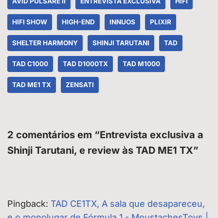
AVID PULSARE II
ENTREVISTA EXCLUSIVA
HIFI
HIFI SHOW
HIGH-END
INNUOS
PLIXIR
SHELTER HARMONY
SHINJI TARUTANI
TAD
TAD C1000
TAD D1000TX
TAD M1000
TAD ME1 TX
ZENSATI
2 comentários em “Entrevista exclusiva a
Shinji Tarutani, e review às TAD ME1 TX”
Pingback:
TAD CE1TX, A sala que desapareceu,
e o monolugar de Fórmula 1 - MoustachesToys |