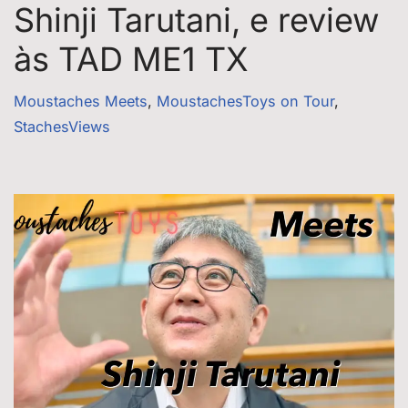
Shinji Tarutani, e review
às TAD ME1 TX
Moustaches Meets
,
MoustachesToys on Tour
,
StachesViews