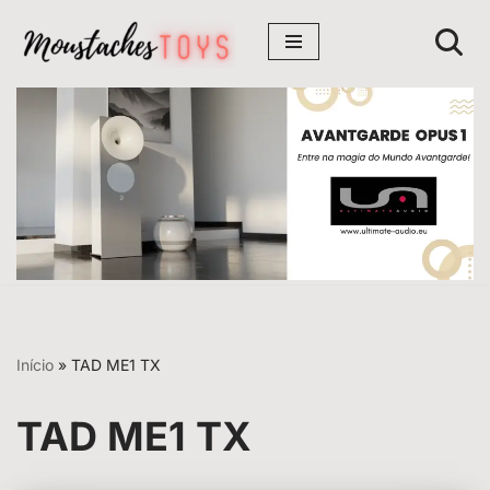
Avançar
para
o
conteúdo
Início
»
TAD ME1 TX
TAD ME1 TX