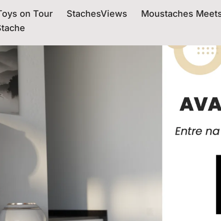
oys on Tour
StachesViews
Moustaches Meet
Stache