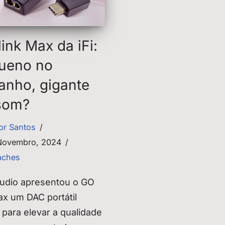
ink Max da iFi:
ueno no
anho, gigante
som?
tor Santos
Novembro, 2024
aches
 Audio apresentou o GO
ax um DAC portátil
 para elevar a qualidade