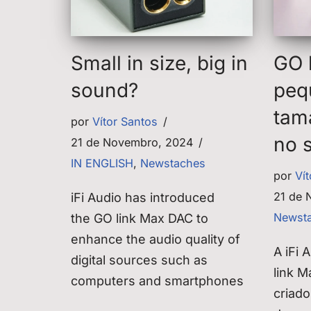
Small in size, big in
GO l
sound?
peq
tam
por
Vítor Santos
no 
21 de Novembro, 2024
IN ENGLISH
,
Newstaches
por
Ví
21 de 
iFi Audio has introduced
Newst
the GO link Max DAC to
enhance the audio quality of
A iFi
digital sources such as
link M
computers and smartphones
criado