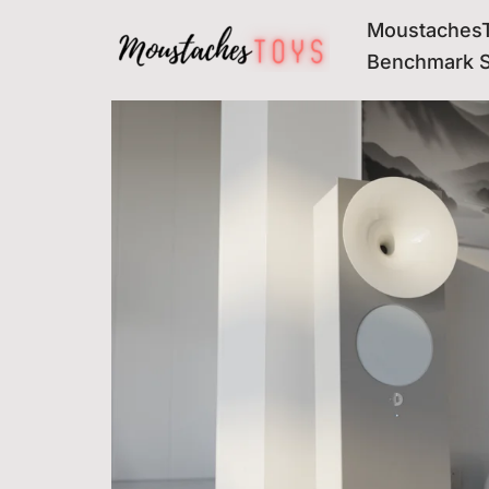
MoustachesT
Avançar
Benchmark 
para
o
conteúdo